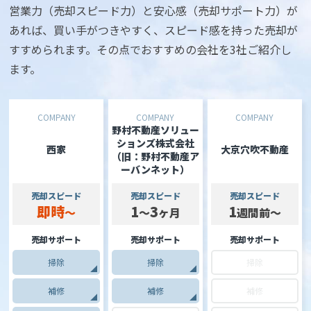
営業力（売却スピード力）と安心感（売却サポート力）が
あれば、買い手がつきやすく、スピード感を持った売却が
すすめられます。その点でおすすめの会社を3社ご紹介し
ます。
野村不動産ソリュー
ションズ株式会社
西家
大京穴吹不動産
（旧：野村不動産ア
ーバンネット）
売却スピード
売却スピード
売却スピード
即時
1
3
1
～
～
ヶ月
週間前～
売却サポート
売却サポート
売却サポート
掃除
掃除
掃除
補修
補修
補修