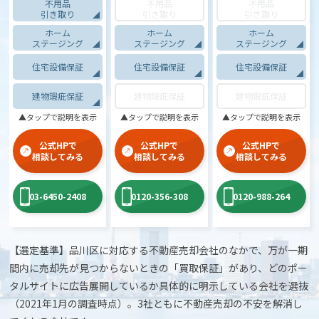
不用品
不用品
不用品
引き取り
引き取り
引き取り
ホーム
ホーム
ホーム
ステージング
ステージング
ステージング
住宅設備保証
住宅設備保証
住宅設備保証
建物瑕疵保証
建物瑕疵保証
建物瑕疵保証
▲タップで説明を表示
▲タップで説明を表示
▲タップで説明を表示
公式HPで
公式HPで
公式HPで
相談してみる
相談してみる
相談してみる
03-6450-2408
0120-356-308
0120-988-264
【選定基準】品川区に対応する不動産売却会社のなかで、万が一期
間内に売却先が見つからないときの「買取保証」があり、どのポー
タルサイトに広告展開しているか具体的に明示している会社を選抜
（2021年1月の調査時点）。3社ともに不動産売却の不安を解消し